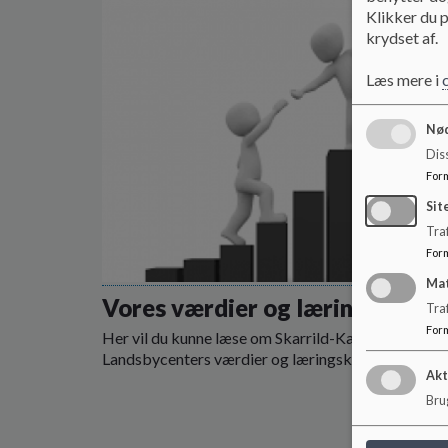
Klikker du p
krydset af.
Læs mere i
Nød
Dis
For
Sit
Traf
For
Ma
Vores værdier og læringskurs
Tra
For
Her vil du kunne læse om Skarrild-Karstoft
Landsbycenters værdier og læringskurs
Akt
Brug