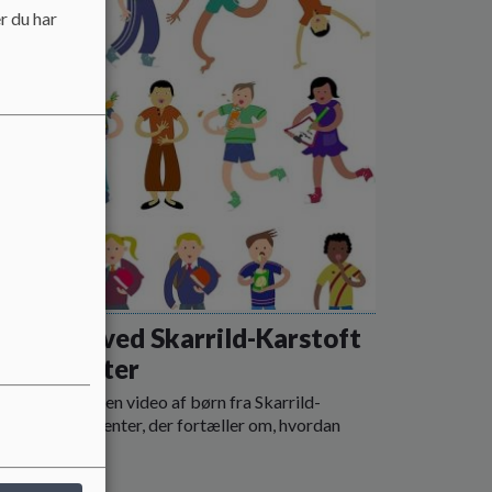
r du har
t bedste ved Skarrild-Karstoft
ndsbycenter
il der komme en video af børn fra Skarrild-
toft Landsbycenter, der fortæller om, hvordan
r at være her.