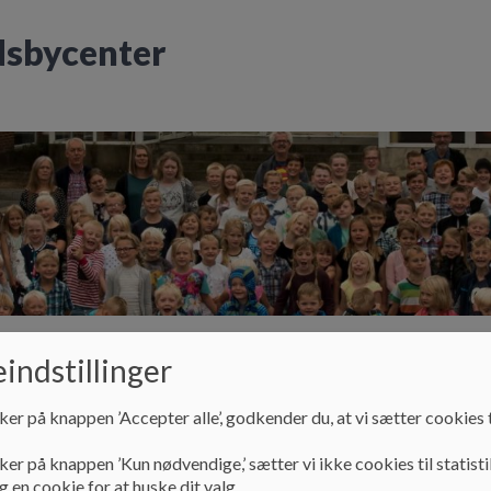
dsbycenter
indstillinger
gtilbud
Skolen
SFO
Bestyrelse
Pr
ker på knappen ’Accepter alle’, godkender du, at vi sætter cookies t
ker på knappen ’Kun nødvendige,’ sætter vi ikke cookies til statisti
 en cookie for at huske dit valg.