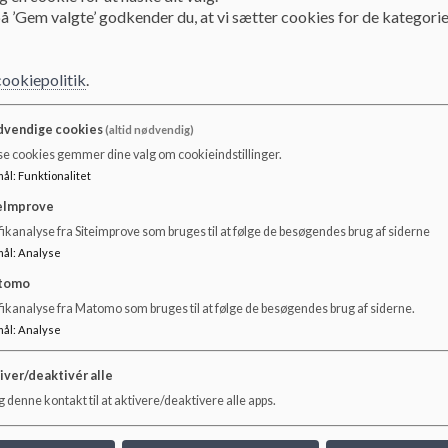
å ’Gem valgte’ godkender du, at vi sætter cookies for de kategorie
cookiepolitik
.
vendige cookies
(altid nødvendig)
se cookies gemmer dine valg om cookieindstillinger.
mål
:
Funktionalitet
eImprove
ikanalyse fra Siteimprove som bruges til at følge de besøgendes brug af siderne
mål
:
Analyse
tomo
Hvad er Skarrild-Karstoft
De
fikanalyse fra Matomo som bruges til at følge de besøgendes brug af siderne.
Landsbycenter?
La
mål
:
Analyse
Skarrild/Karstoft Landsbycenter er bestående af
Her v
iver/deaktivér alle
flere afdelinger, som ligger på samme matrikel, og er
Kars
 denne kontakt til at aktivere/deaktivere alle apps.
beliggende i et grønt naturområde med både hede,
det e
skov og å.