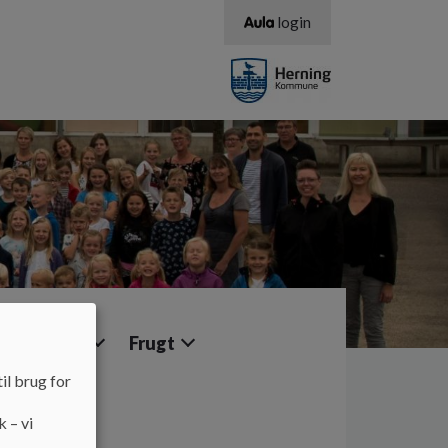
login
aktisk info
Frugt
il brug for
k – vi